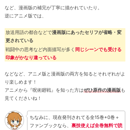
など、漫画版の補完が丁寧に描かれていたり。
逆にアニメ版では、
放送用語の都合などで
漫画版にあったセリフが省略・変
更されている
戦闘中の思考など内面描写が多く
同じシーンでも受ける
印象がかなり違っている
などなど、アニメ版と漫画版の両方を知るとそれぞれがよ
り楽しめます！
アニメから『呪術廻戦』を知った方は
ぜひ原作の漫画版
も
見てくださいね！
ちなみに、現在発刊されてる全15巻+0巻＋
ファンブックなら、
裏技使えば全巻無料で読