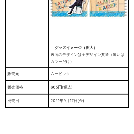
グッズイメージ（拡大）
裏面のデザインは全デザイン共通（違いは
カラーだけ）
販売元
ムービック
販売価格
605円
(税込)
発売日
2021年9月17日(金)