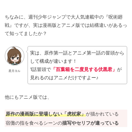
ちなみに、週刊少年ジャンプで大人気連載中の『呪術廻
戦』ですが、実は漫画版とアニメ版では結構違いがあるっ
て知ってましたか？
実は、原作第一話とアニメ第一話の冒頭から
して構成が違います！
1話冒頭で
「百葉箱を二度見する伏黒君」
が
星月ヨル
見れるのはアニメだけですよー♪
他にもアニメ版では、
原作の漫画版に登場しない「虎杖家」
が描かれている
宿儺の指を食べるシーンの
描写や
セリフ
が違っている