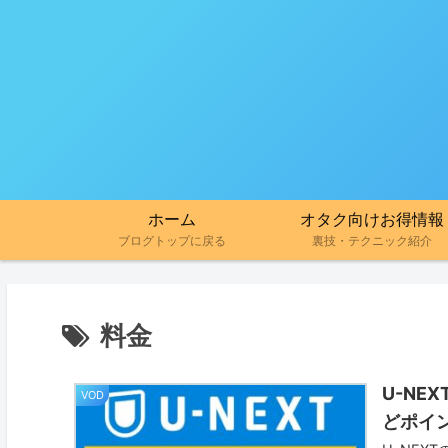
ホーム
オタク向けお得情報
ブログトップに戻る
裏技・テクニック紹介
料金
U-N
VOD
どポイ