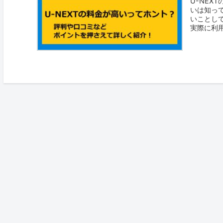
U-NE
いは知っ
いことして
実際に利