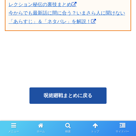
レクション秘伝の裏技まとめ
今からでも最新話に間に合う？いまさら人に聞けない
「あらすじ」＆「ネタバレ」を解説！
呪術廻戦まとめに戻る
ホームに戻る
メニュー
ホーム
検索
トップ
サイドバー