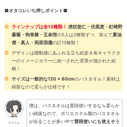
■オタコレいち押しポイント■
ラインナップは全13種類！
虎杖悠仁・伏黒恵・釘崎野
薔薇・狗巻棘・五条悟
の5人は2種類ずつ、加えて
夏油
傑・真人・両面宿儺
の計13種類！
デザインは躍動感にあふれる立ち絵姿＆各キャラクタ
ーのイメージカラーに統一された背景が描かれた絵
柄！
サイズは一般的な120 × 60cm
のバスタオル！素材は
綿製なので柔らか仕様です！
僕は、バスタオルは普段使いするなら柔らか
い綿派なので、ポリエステル製のバスタオル
が出ることが多い中で
普段使いにも使えそう
ユウくん