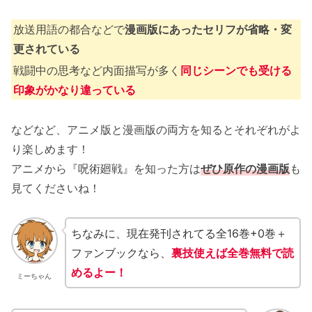
放送用語の都合などで
漫画版にあったセリフが省略・変
更されている
戦闘中の思考など内面描写が多く
同じシーンでも受ける
印象がかなり違っている
などなど、アニメ版と漫画版の両方を知るとそれぞれがよ
り楽しめます！
アニメから『呪術廻戦』を知った方は
ぜひ原作の漫画版
も
見てくださいね！
ちなみに、現在発刊されてる全16巻+0巻＋
ファンブックなら、
裏技使えば全巻無料で読
めるよー！
ミーちゃん