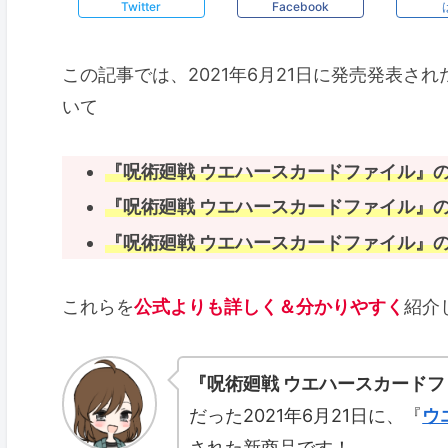
Twitter
Facebook
この記事では、2021年6月21日に発売発表さ
いて
『呪術廻戦 ウエハースカードファイル』
『
呪術廻戦 ウエハースカードファイル
』
『
呪術廻戦 ウエハースカードファイル
』
これらを
公式よりも詳しく＆分かりやすく
紹介
『呪術廻戦 ウエハースカード
だった2021年6月21日に、『
ウ
された新商品です！