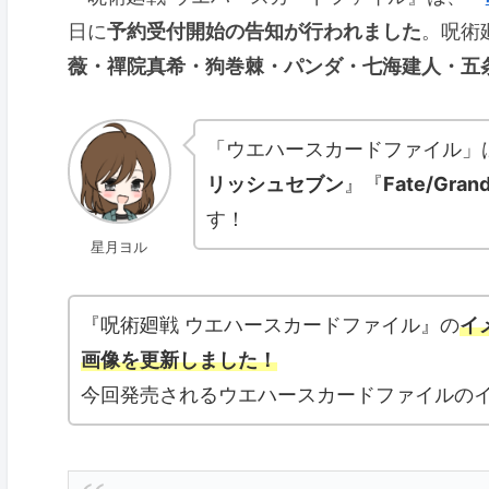
日に
予約受付開始の告知が行われました
。呪術
薇・禪院真希・狗巻棘・パンダ・七海建人・五
「ウエハースカードファイル」
リッシュセブン
』『
Fate/Grand
す！
星月ヨル
『呪術廻戦 ウエハースカードファイル』の
イ
画像を更新しました！
今回発売されるウエハースカードファイルの