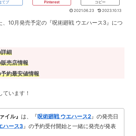
はてブ
Pinterest
コピー
2021.06.23
2023.10.13
れた、10月発売予定の『呪術廻戦 ウエハース3』につ
の詳細
の販売店情報
の予約最安値情報
しています！
ファイル』
は、『
呪術廻戦 ウエハース2
』の発売日
エハース3
』の予約受付開始と一緒に発売が発表