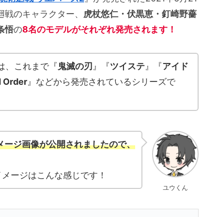
廻戦のキャラクター、
虎杖悠仁・伏黒恵・釘崎野薔
条悟
の
8名のモデルがそれぞれ発売されます！
は、これまで『
鬼滅の刃
』『
ツイステ
』『
アイド
 Order
』などから発売されているシリーズで
メージ画像が公開されましたので、
イメージはこんな感じです！
ユウくん